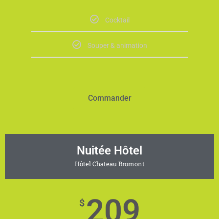
Cocktail
Souper & animation
Commander
Nuitée Hôtel
Hôtel Chateau Bromont
209
$