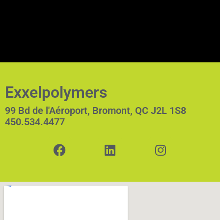
Exxelpolymers
99 Bd de l'Aéroport, Bromont, QC J2L 1S8
450.534.4477