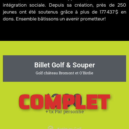
intégration sociale. Depuis sa création, près de 250
jeunes ont été soutenus grâce à plus de 177 437 $ en
dons. Ensemble bâtissons un avenir prometteur!
Billet Golf & Souper
Golf château Bromont et O'Birdie
COMPLET
300
$
+ tx Par personne