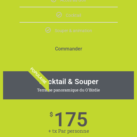
Accès au Golf
Cocktail
Souper & animation
Commander
POPULAIRE
Cocktail & Souper
Terrasse panoramique du O'Birdie
175
$
+ tx Par personne