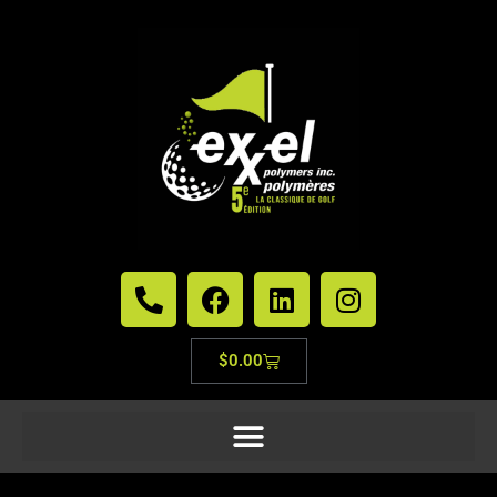
$
0.00